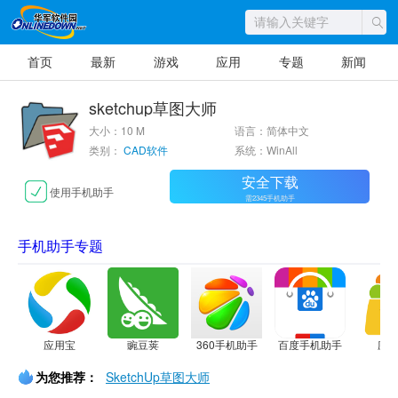
首页
最新
游戏
应用
专题
新闻
sketchup草图大师
大小：10 M
语言：简体中文
类别：
CAD软件
系统：WinAll
安全下载
使用手机助手
需2345手机助手
手机助手专题
应用宝
豌豆荚
360手机助手
百度手机助手
应
为您推荐：
SketchUp草图大师