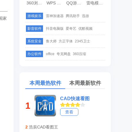
360浏览器
WPS Office
QQ游戏大厅
雷电模拟器
游戏娱乐
雷神加速器
腾讯助手
迅游
国家
影音软件
抖音电脑版
爱奇艺
优酷视频
系统安全
鲁大师
方正字体
2345卫士
办公软件
office
夸克网盘
360压缩
本周最热软件
本周最新软件
CAD快速看图
1
查看
2
浩辰CAD看图王