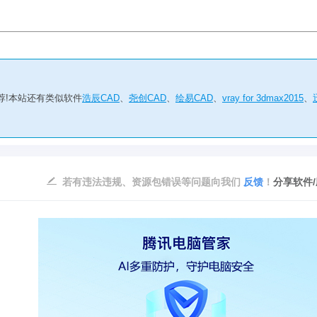
荐!本站还有类似软件
浩辰CAD
、
尧创CAD
、
绘易CAD
、
vray for 3dmax2015
、
若有违法违规、资源包错误等问题向我们
反馈
！
分享软件