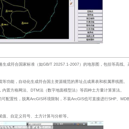
符合国家标准（如GB/T 20257.1-2007）的地形图，包括等高线、
成等功能，自动化生成符合国土资源规范的界址点成果表和权属界线图。
，内置方格网法、DTM法（数字地面模型法）等四种土方量计算算法。
可配置性，脱离ArcGIS环境限制，不装ArcGIS也可直接进行SHP、MD
赋值、自定义符号、土方计算与分析等。