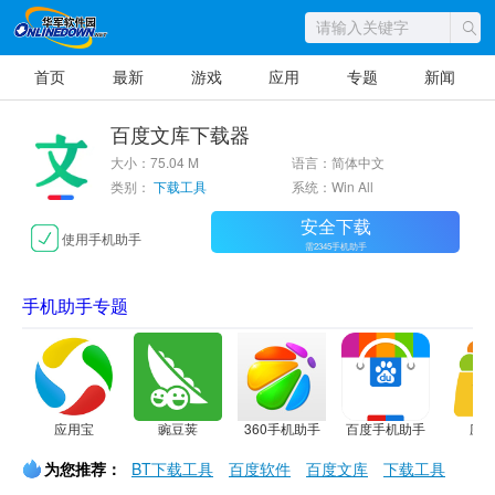
首页
最新
游戏
应用
专题
新闻
百度文库下载器
大小：75.04 M
语言：简体中文
类别：
下载工具
系统：Win All
安全下载
使用手机助手
需2345手机助手
手机助手专题
应用宝
豌豆荚
360手机助手
百度手机助手
应
为您推荐：
BT下载工具
百度软件
百度文库
下载工具