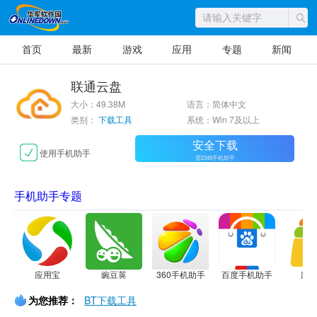
首页
最新
游戏
应用
专题
新闻
联通云盘
大小：49.38M
语言：简体中文
类别：
下载工具
系统：Win 7及以上
安全下载
使用手机助手
需2345手机助手
手机助手专题
应用宝
豌豆荚
360手机助手
百度手机助手
应
为您推荐：
BT下载工具