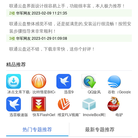
联通云盘界面设计很容易上手，功能很丰富，本人极力推荐！
2楼
华军网友
2023-02-09 11:21:35
联通云盘整体感觉不错，还是挺满意的,安装运行很流畅！按照安
装步骤指导来非常顺利！
3楼
华军网友
2023-01-29 01:09:08
联通云盘还不错，下载非常快，送你个好评！
精品推荐
冰点文库下载器
比特彗星BitComet
迅雷9
QQ旋风
谷歌（Google
迅雷极速版
快车FlashGet
维棠FLV视频下载软件
ImovieBox网页视频下载器
电驴
热门专题推荐
最新专题推荐