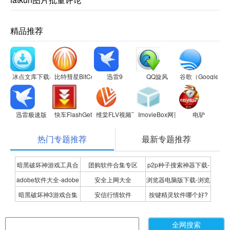
精品推荐
冰点文库下载器
比特彗星BitComet
迅雷9
QQ旋风
谷歌（Google
迅雷极速版
快车FlashGet
维棠FLV视频下载软件
ImovieBox网页视频下载器
电驴
热门专题推荐
最新专题推荐
暗黑破坏神游戏工具合
团购软件合集专区
p2p种子搜索神器下载-
adobe软件大全-adobe
安全上网大全
浏览器电脑版下载-浏览
集
P2P种子搜索神器专题
暗黑破坏神3游戏合集
安信行情软件
按键精灵软件哪个好?
全系列软件下载-adobe
器下载合集
按键精灵软件合集
软件下载