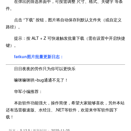
在弹出的筛选界面中，可按需调整 尺寸、格式、关键字 等条
件。
点击 “下载” 按钮，图片将自动保存到默认文件夹（或自定义
路径）。
提示：按 ALT + Z 可快速触发批量下载（需在设置中开启快捷
键）。
fatkun图片批量更新日志：
日日夜夜的劳作只为你可以更快乐
嘛咪嘛咪哄~bug通通不见了！
华军小编推荐：
本款软件功能强大，操作简便，希望大家能够喜欢，另外本站
还有迅雷极速版、水经注、.NET等软件，欢迎来华军软件园下
载！
版本：
5.12.5
| 更新时间：
2025-11-25