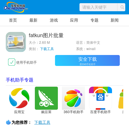
首页
最新
游戏
应用
专题
新闻
fatkun图片批量
大小：2.60 M
语言：简体中文
类别：
下载工具
系统：winall
安全下载
使用手机助手
需2345手机助手
手机助手专题
应用宝
豌豆荚
360手机助手
百度手机助手
应
为您推荐：
下载工具