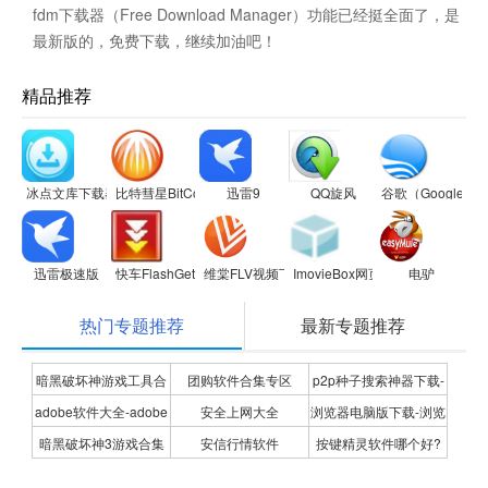
fdm下载器（Free Download Manager）功能已经挺全面了，是
最新版的，免费下载，继续加油吧！
精品推荐
冰点文库下载器
比特彗星BitComet
迅雷9
QQ旋风
谷歌（Google
迅雷极速版
快车FlashGet
维棠FLV视频下载软件
ImovieBox网页视频下载器
电驴
热门专题推荐
最新专题推荐
暗黑破坏神游戏工具合
团购软件合集专区
p2p种子搜索神器下载-
adobe软件大全-adobe
安全上网大全
浏览器电脑版下载-浏览
集
P2P种子搜索神器专题
暗黑破坏神3游戏合集
安信行情软件
按键精灵软件哪个好?
全系列软件下载-adobe
器下载合集
按键精灵软件合集
软件下载