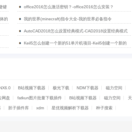
打印空白问题的方法
捷键
office2016怎么激活密钥？-office2016怎么安装？
简体的
我的世界(minecraft)指令大全-我的世界必备指令
AutoCAD2018怎么设置经典模式-CAD2018设置经典模式
的方法
Keil5怎么创建一个新的51单片机项目-Keil5创建一个新的
51单片机项目的方法
NX6.0
B站视频下载器
极光下载
NDM下载器
磁力空间
云网盘
fatkun图片批量下载插件
B站视频下载器
磁力空间
天
器
胚子插件库
xdm
星优视频解析下载器
种子搜索
载器
160
downkyi哔哩下载姬
种子搜索
xdm
下载器
160
NDM下载器
硕鼠视频下载器
星优图片下载助手