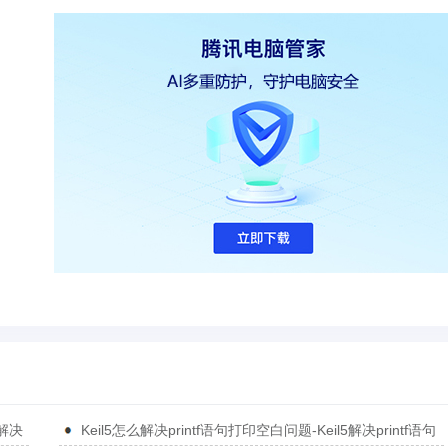
5解决
Keil5怎么解决printf语句打印空白问题-Keil5解决printf语句