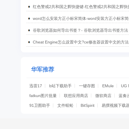
无法将变量或函数Go To到定义处的方法
红色警戒2共和国之辉快捷键-红色警戒2共和国之辉快
汇总
word怎么安装方正小标宋简体-word安装方正小标宋
方法
谷歌浏览器如何导出书签？- 谷歌浏览器导出书签方法
Cheat Engine怎么设置中文?ce修改器设置中文的方法
华军推荐
迅雷17
b站下载助手
一键存图
EMule
UG 
fatkun图片批量
联想应用商店
微软商店
蓝奏
91卫图助手
文件蜈蚣
BitSpirit
易撰视频下载
硕鼠视频下载器
盛大下载器
BitSpirit
蘑菇下
downkyi哔哩下载姬
bilibili解析
比特精灵
飞鸟