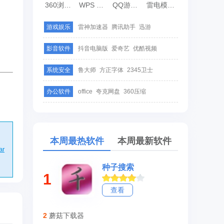
360浏览器
WPS Office
QQ游戏大厅
雷电模拟器
游戏娱乐
雷神加速器
腾讯助手
迅游
影音软件
抖音电脑版
爱奇艺
优酷视频
系统安全
鲁大师
方正字体
2345卫士
办公软件
office
夸克网盘
360压缩
本周最热软件
本周最新软件
ar
种子搜索
1
查看
2
蘑菇下载器