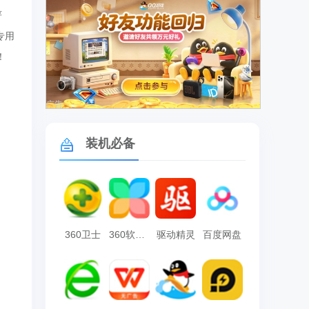
严
专用
！
广告
装机必备
360卫士
360软件管家
驱动精灵
百度网盘