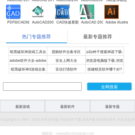
PDF转CAD转换器软件
AutoCAD2007
CAD快速看图
AutoCAD 2004
Adobe Illustrator
热门专题推荐
最新专题推荐
暗黑破坏神游戏工具合
团购软件合集专区
p2p种子搜索神器下载-
adobe软件大全-adobe
安全上网大全
浏览器电脑版下载-浏览
集
P2P种子搜索神器专题
暗黑破坏神3游戏合集
安信行情软件
按键精灵软件哪个好?
全系列软件下载-adobe
器下载合集
按键精灵软件合集
软件下载
最新游戏
最新软件
最新专题
Copyright © 1997- 2026 华军软件园 手机软件下载 苏ICP备16008348号 不良信息举
报邮箱：news@onlinedown.net