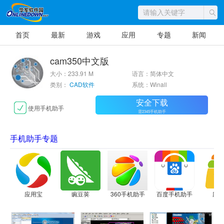
首页
最新
游戏
应用
专题
新闻
cam350中文版
大小：233.91 M
语言：简体中文
类别：
CAD软件
系统：Winall
安全下载
使用手机助手
需2345手机助手
手机助手专题
应用宝
豌豆荚
360手机助手
百度手机助手
应