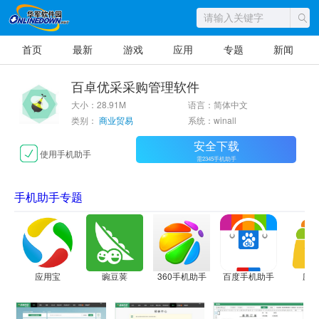
首页
最新
游戏
应用
专题
新闻
百卓优采采购管理软件
大小：28.91M
语言：简体中文
类别：
商业贸易
系统：winall
安全下载
使用手机助手
需2345手机助手
手机助手专题
应用宝
豌豆荚
360手机助手
百度手机助手
应