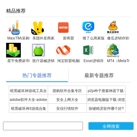
精品推荐
Max(TM)采购管理系统
美团外卖商家版
新商盟
饿了么商家版
傻瓜进销存软件
星宇免费超市收银软件
医疗器械进销存财务管理系统软件
淘宝联盟电脑版
Excel进销存
MT4（MetaTra
热门专题推荐
最新专题推荐
暗黑破坏神游戏工具合
团购软件合集专区
p2p种子搜索神器下载-
adobe软件大全-adobe
安全上网大全
浏览器电脑版下载-浏览
集
P2P种子搜索神器专题
暗黑破坏神3游戏合集
安信行情软件
按键精灵软件哪个好?
全系列软件下载-adobe
器下载合集
按键精灵软件合集
软件下载