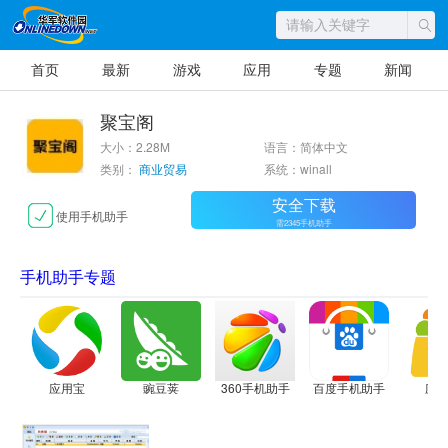
首页
最新
游戏
应用
专题
新闻
聚宝阁
大小：2.28M
语言：简体中文
类别：
商业贸易
系统：winall
安全下载
使用手机助手
需2345手机助手
手机助手专题
应用宝
豌豆荚
360手机助手
百度手机助手
应