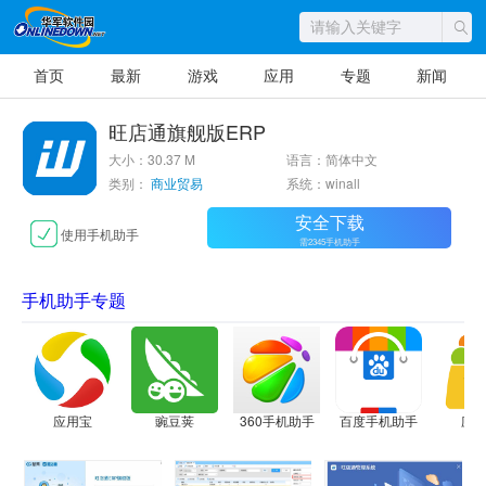
首页
最新
游戏
应用
专题
新闻
旺店通旗舰版ERP
大小：30.37 M
语言：简体中文
类别：
商业贸易
系统：winall
安全下载
使用手机助手
需2345手机助手
手机助手专题
应用宝
豌豆荚
360手机助手
百度手机助手
应