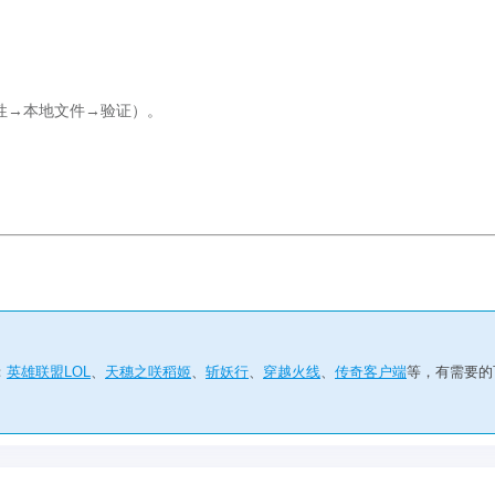
属性→本地文件→验证）。
：
英雄联盟LOL
、
天穗之咲稻姬
、
斩妖行
、
穿越火线
、
传奇客户端
等，有需要的