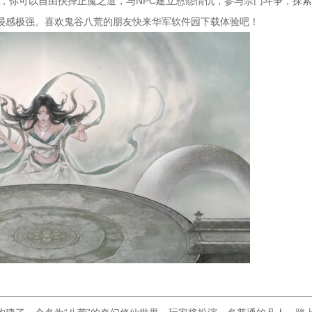
，你可以自由抉择正魔之道，与NPC建立恩怨情仇，参与宗门斗争，探
浸感极强。喜欢鬼谷八荒的朋友快来华军软件园下载体验吧！