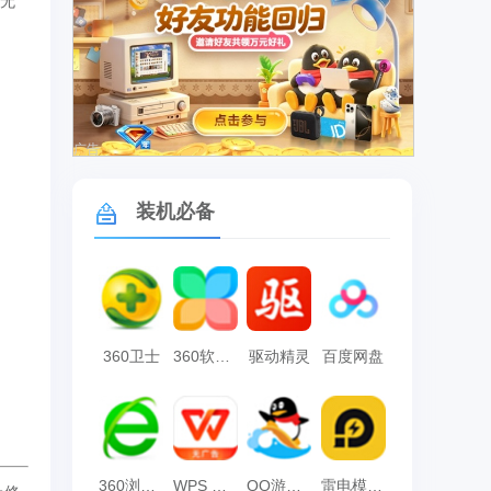
索无
广告
装机必备
360卫士
360软件管家
驱动精灵
百度网盘
360浏览器
WPS Office
QQ游戏大厅
雷电模拟器