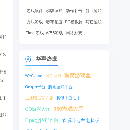
游戏软件
棋牌游戏
动作射击
智力游戏
方块游戏
赛车竞速
PC模拟器
其它游戏
Flash游戏
WEB游戏
网络游戏
境和
界又
华军热搜
来选
游窝游戏盒
WeGame
迷你世界
玩家
Origin平台
腾讯游戏平台
动不
生死狙击官方版
腾讯手游助手
360游戏大厅
QQ游戏大厅
戏的
Epic游戏平台
欢乐斗地主电脑版