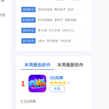
上修
游戏娱乐
雷神加速器
腾讯助手
迅游
代道
影音软件
抖音电脑版
爱奇艺
优酷视频
系统安全
鲁大师
方正字体
2345卫士
办公软件
office
夸克网盘
360压缩
本周最热软件
本周最新软件
QQ炫舞
1
查看
2
QQ炫舞