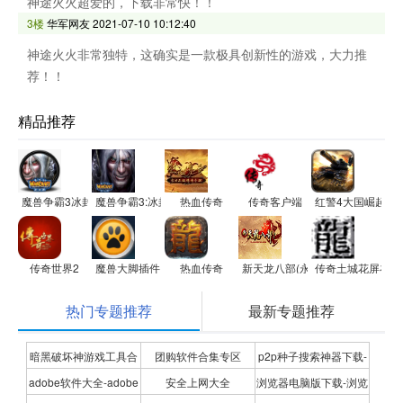
神途火火超爱的，下载非常快！！
3楼
华军网友
2021-07-10 10:12:40
神途火火非常独特，这确实是一款极具创新性的游戏，大力推
荐！！
精品推荐
魔兽争霸3冰封王座修改器
魔兽争霸3:冰封王座
热血传奇
传奇客户端
红警4大国崛起
传奇世界2
魔兽大脚插件
热血传奇
新天龙八部(永恒经典版)
传奇土城花屏补丁
热门专题推荐
最新专题推荐
暗黑破坏神游戏工具合
团购软件合集专区
p2p种子搜索神器下载-
adobe软件大全-adobe
安全上网大全
浏览器电脑版下载-浏览
集
P2P种子搜索神器专题