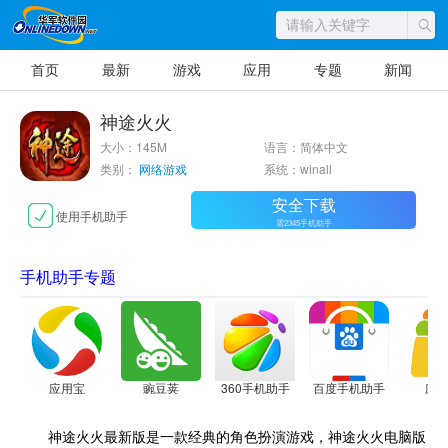
首页
最新
游戏
应用
专题
新闻
神途火火
大小：145M
语言：简体中文
类别：
网络游戏
系统：winall
安全下载
使用手机助手
需2345手机助手
手机助手专题
应用宝
豌豆荚
360手机助手
百度手机助手
应
神途火火最新版是一款经典的角色扮演游戏，神途火火电脑版