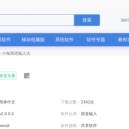
搜索
36
果软件
移动电脑版
系统软件
软件专题
教程
—
小兔韩语输入法
简体中文
下载次数：
2342次
v2.0.0.0
软件分类：
拼音输入
winall
软件授权：
共享软件