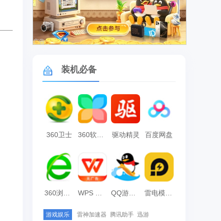
广告
装机必备
360卫士
360软件管家
驱动精灵
百度网盘
360浏览器
WPS Office
QQ游戏大厅
雷电模拟器
游戏娱乐
雷神加速器
腾讯助手
迅游