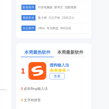
影音软件
抖音电脑版
爱奇艺
优酷视频
系统安全
鲁大师
方正字体
2345卫士
办公软件
office
夸克网盘
360压缩
本周最热软件
本周最新软件
搜狗输入法
1
查看
2
必应Bing输入法
3
文字转拼音