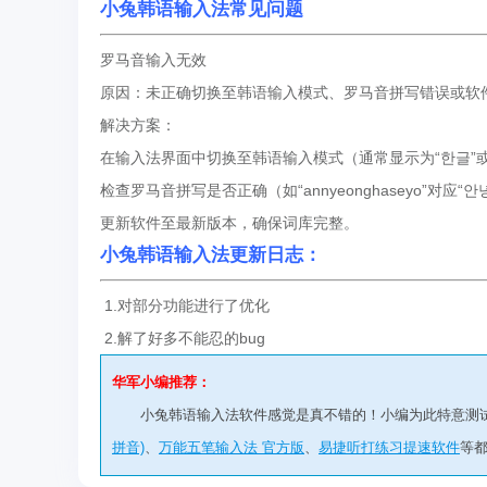
小兔韩语输入法常见问题
罗马音输入无效
原因：未正确切换至韩语输入模式、罗马音拼写错误或软
解决方案：
在输入法界面中切换至韩语输入模式（通常显示为“한글”或“
检查罗马音拼写是否正确（如“annyeonghaseyo”对应“
更新软件至最新版本，确保词库完整。
小兔韩语输入法更新日志：
1.对部分功能进行了优化
2.解了好多不能忍的bug
华军小编推荐：
小兔韩语输入法软件感觉是真不错的！小编为此特意测
拼音)
、
万能五笔输入法 官方版
、
易捷听打练习提速软件
等