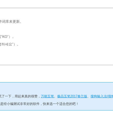
件词库未更新。
KO”）。
안녕하세요”）。
试了一下，用起来真的很赞，
万能五笔
、
极品五笔2017春兰版
、
搜狗输入法(搜
都是经小编测试非常好的软件，快来选一个适合您的吧！