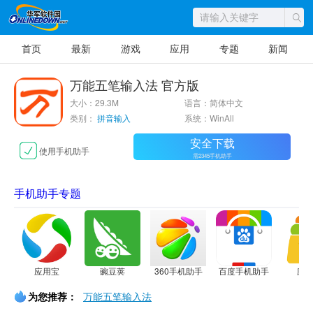
首页
最新
游戏
应用
专题
新闻
万能五笔输入法 官方版
大小：29.3M
语言：简体中文
类别：
拼音输入
系统：WinAll
安全下载
使用手机助手
需2345手机助手
手机助手专题
应用宝
豌豆荚
360手机助手
百度手机助手
应
为您推荐：
万能五笔输入法