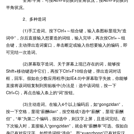
半角状况。
2、多种造词
(1)手工造词。按下Ctrl+～组合键，输入条图标显现为“造
词中”，尔后直接输入想要造的词组，输入完毕，再次按Ctrl+～组
合键，主动弹出造词窗口，单击断定或输入你想要输入的编码，即
可完结一次造词。
(2)屏幕取字造词。关于屏幕上现已存在的词，能够按
Shift+移动键选中它们，再按下Ctrl+F10组合键，弹出造词对话
框，回车。假如在少数应用程序(如IE4.0)中屏幕取字失效，你能够
直接将该词组复制到剪贴板中(办法是：选中该词组，按一下
Ctrl+C)，再点击输入条上的“词”按钮。
(3)主动造词。在输入4个以上编码后，如“gongzidan”，
按一下空格，显现“薪酬dan”，按空格或1选中“薪酬”，显现“薪酬
但”，“单”为第二个编码，按2选中，则汉字上屏，且造词完结。在
下次输入时，直接输入“gongzidan”，就会有“薪酬单”可选。假如自
身已有对应汉字，如想造词组“选中”，而“xuanzhong”已有对应汉