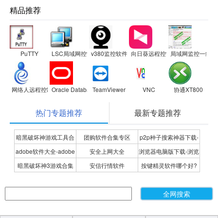
精品推荐
PuTTY
LSC局域网控制软件
v380监控软件
向日葵远程控制客户端
局域网监控一线通
网络人远程控制软件
Oracle Database Instant Client
TeamViewer
VNC
协通XT800
热门专题推荐
最新专题推荐
暗黑破坏神游戏工具合
团购软件合集专区
p2p种子搜索神器下载-
adobe软件大全-adobe
安全上网大全
浏览器电脑版下载-浏览
集
P2P种子搜索神器专题
暗黑破坏神3游戏合集
安信行情软件
按键精灵软件哪个好?
全系列软件下载-adobe
器下载合集
按键精灵软件合集
软件下载