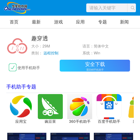
首页
最新
游戏
应用
专题
新闻
趣穿透
大小：29M
语言：简体中文
类别：
远程控制
系统：Win
安全下载
使用手机助手
需2345手机助手
手机助手专题
应用宝
豌豆荚
360手机助手
百度手机助手
应