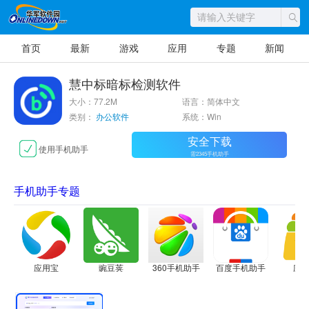
首页
最新
游戏
应用
专题
新闻
慧中标暗标检测软件
大小：77.2M
语言：简体中文
类别：
办公软件
系统：Win
安全下载
使用手机助手
需2345手机助手
手机助手专题
应用宝
豌豆荚
360手机助手
百度手机助手
应