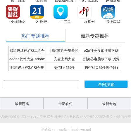
央视财经
21财经
二三里
在柳州
云上应城
热门专题推荐
最新专题推荐
暗黑破坏神游戏工具合
团购软件合集专区
p2p种子搜索神器下载-
adobe软件大全-adobe
安全上网大全
浏览器电脑版下载-浏览
集
P2P种子搜索神器专题
暗黑破坏神3游戏合集
安信行情软件
按键精灵软件哪个好?
全系列软件下载-adobe
器下载合集
按键精灵软件合集
软件下载
最新游戏
最新软件
最新专题
Copyright © 1997- 2026 华军软件园 手机软件下载 苏ICP备16008348号 不良信息举
报邮箱：news@onlinedown.net