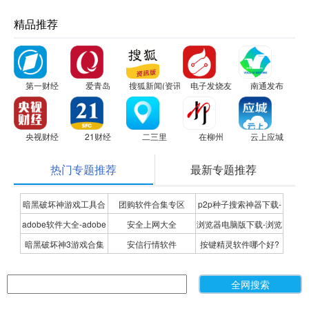
精品推荐
第一财经
爱青岛
搜狐新闻(资讯版)
电子发烧友
南通发布
央视财经
21财经
二三里
在柳州
云上应城
热门专题推荐
最新专题推荐
暗黑破坏神游戏工具合
团购软件合集专区
p2p种子搜索神器下载-
adobe软件大全-adobe
安全上网大全
浏览器电脑版下载-浏览
集
P2P种子搜索神器专题
暗黑破坏神3游戏合集
安信行情软件
按键精灵软件哪个好?
全系列软件下载-adobe
器下载合集
按键精灵软件合集
软件下载