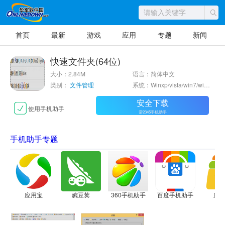
首页
最新
游戏
应用
专题
新闻
快速文件夹(64位)
大小：2.84M
语言：简体中文
类别：
文件管理
系统：Winxp/vista/win7/win8/2003/win10
安全下载
使用手机助手
需2345手机助手
手机助手专题
应用宝
豌豆荚
360手机助手
百度手机助手
应