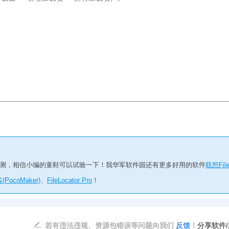
小编亲测，相信小编的童鞋可以试验一下！我华军软件园还有更多好用的软件
联想Fil
(PocoMaker)
、
FileLocator Pro
！
若有违法违规、资源包错误等问题向我们
反馈
！
分享软件