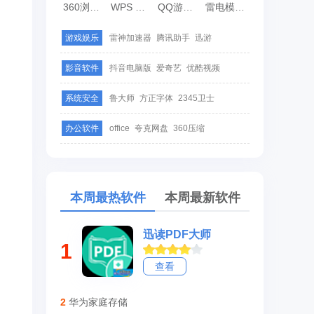
360浏览器
WPS Office
QQ游戏大厅
雷电模拟器
游戏娱乐
雷神加速器
腾讯助手
迅游
影音软件
抖音电脑版
爱奇艺
优酷视频
系统安全
鲁大师
方正字体
2345卫士
办公软件
office
夸克网盘
360压缩
本周最热软件
本周最新软件
迅读PDF大师
1
查看
2
华为家庭存储