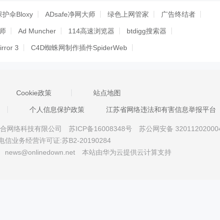
保护伞Bloxy
ADsafe净网大师
绿色上网管家
广告终结者
大师
Ad Muncher
114高速浏览器
btdigg搜索器
rror 3
C4D蜘蛛网制作插件SpiderWeb
4位5.8
Sketch字体打包插件Font Packer
贱人程工具箱软件
监控工具
网站关键字监控工具
Zwinky
漫多多(MDD漫画阅读器
Cookie政策
站点地图
AI Roboform Pro(网页填表工具)
请注意
多梦视频浏览器
个人信息保护政策
江苏省网络违法和有害信息举报平台
天行广告防火墙
天行广告防火墙开发版
天行广告防火墙开发版
京星智万合网络科技有限公司
苏ICP备16008348号
苏公网安备 32011202000
由卫士)
健康上网专家
聚划算商品抢拍捕快
电信业务经营许可证:苏B2-20190284
截
Ultra Adware Killer (64-bit)
Stylish for Firefox
news@onlinedown.net
本站由华为云提供云计算支持