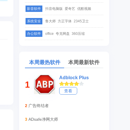
影音软件
抖音电脑版
爱奇艺
优酷视频
系统安全
鲁大师
方正字体
2345卫士
办公软件
office
夸克网盘
360压缩
本周最热软件
本周最新软件
Adblock Plus
1
查看
2
广告终结者
3
ADsafe净网大师