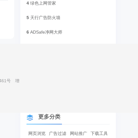
4
绿色上网管家
5
天行广告防火墙
6
ADSafe净网大师
7
健康上网专家
)
8
防色墙反黄软件
9
Xvirus Adblocker
461号
增
10
小绿伞绿色上网
更多分类
网页浏览
广告过滤
网站推广
下载工具