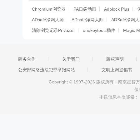
Chromium浏览器
PA口袋动画
Adblock Plus
ADsafe净网大师
ADsafe净网大师
ADSafe净网
清除浏览记录PrivaZer
onekeytools插件
Magic Mi
sketchup规范命名插件Name Organizer
贱人工具箱6
网站关键字监控工具
网站更新监控工具
网站更新
商务合作
关于我们
版权声明
天行广告防火墙
谷歌清理工具(Chrome清理工具)
公安部网络违法犯罪举报网站
文明上网提倡书
MBA智库百科
天行广告防火墙
Xvirus Adblocker
Copyright © 1997-2026 版权所有：南
天行广告防火墙
路由优化大师
路由优化大师(原路
值
NET365网络监控软件
行助手
ADM阿呆喵广告拦
不良信息举报邮箱：
瞬速网络广告大师
好工作滚滚来