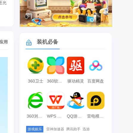
还允
广告
装机必备
/应用
360卫士
360软件管家
驱动精灵
百度网盘
360浏览器
WPS Office
QQ游戏大厅
雷电模拟器
游戏娱乐
雷神加速器
腾讯助手
迅游