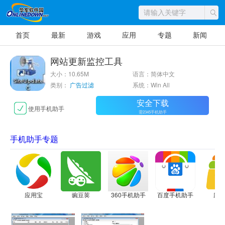
首页
最新
游戏
应用
专题
新闻
网站更新监控工具
大小：10.65M
语言：简体中文
类别：
广告过滤
系统：Win All
安全下载
使用手机助手
需2345手机助手
手机助手专题
应用宝
豌豆荚
360手机助手
百度手机助手
应