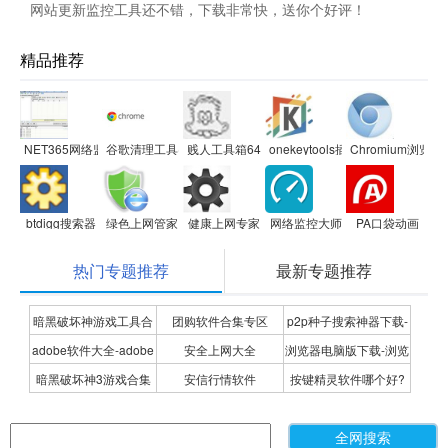
网站更新监控工具还不错，下载非常快，送你个好评！
精品推荐
NET365网络监控软件
谷歌清理工具(Chrome清理工具)
贱人工具箱64位5.8
onekeytools插件
Chromium浏览器
btdigg搜索器
绿色上网管家
健康上网专家
网络监控大师
PA口袋动画
热门专题推荐
最新专题推荐
暗黑破坏神游戏工具合
团购软件合集专区
p2p种子搜索神器下载-
adobe软件大全-adobe
安全上网大全
浏览器电脑版下载-浏览
集
P2P种子搜索神器专题
暗黑破坏神3游戏合集
安信行情软件
按键精灵软件哪个好?
全系列软件下载-adobe
器下载合集
按键精灵软件合集
软件下载