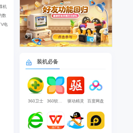
碟机
的数
V电
广告
装机必备
360卫士
360软件管家
驱动精灵
百度网盘