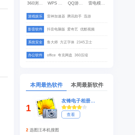
360浏览器
WPS Office
QQ游戏大厅
雷电模拟器
游戏娱乐
雷神加速器
腾讯助手
迅游
影音软件
抖音电脑版
爱奇艺
优酷视频
系统安全
鲁大师
方正字体
2345卫士
办公软件
office
夸克网盘
360压缩
本周最热软件
本周最新软件
友锋电子相册制作
1
查看
2
选图汪本机搜图