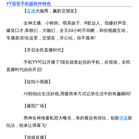
YY语音手机版软件特色
【
直播
大咖秀，飙歌交朋友】
·女神主播、小鲜肉、萌系妹子、K歌达人、劲爆好声音、
爆笑口才,草根们，大咖们，全天24小时不间断，和你视频互动，
专属表演!在这里，交朋友，开心玩，你不孤单!
【开启全民直播时代】
·手机YY可以开播了!现在就拿起你的手机，在现场，全民
直播时代由你开启!
【短拍小视频】
.10秒拍出生活好戏,用最简单方式记录生活中的有趣瞬间!
【爆照广场】
·男神女神海量私照大曝光，有的看还有得玩，创新
弹幕
新
玩法，快来让弹幕飞!
【游戏直播】