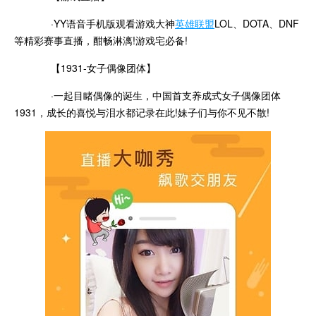
·YY语音手机版观看游戏大神
英雄联盟
LOL、DOTA、DNF
等精彩赛事直播，酣畅淋漓!游戏宅必备!
【1931-女子偶像团体】
·一起目睹偶像的诞生，中国首支养成式女子偶像团体
1931，成长的喜悦与泪水都记录在此!妹子们与你不见不散!