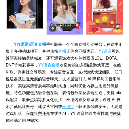
YY(歪歪)语音直播
手机版是一个全民直播互动平台，在这里汇
集了各种萌妹帅哥，各种热辣
直播
让你舍不得离开。
YY语音
可以
近距离接触尽情喊麦，还可观看游戏大神英雄联盟LOL、DOTA、
DNF等精彩赛事，
YY语音直播
欢迎你的加入!
涵盖游戏开黑、在线
K 歌、兴趣社交等场景。专注语音交互，支持游戏快速组队、低门
槛建群及进退无痕的语音聊天。技术层面引入 AI 降噪与回音消除
技术，实现高清音质与零延时沟通，同时优化内存占用提升流畅
度。特色功能包括语音包互动、表情包分享及多端互通，支持 pia
戏配音、歌会点唱等多元化玩法。应用内置反诈系统，通过 AI 技
术拦截风险账号，建议从官网或
应用宝
下载正版保障安全。无论是
游戏组队、兴趣社交还是在线学习，YY 语音均以专业性能与便捷
体验满足用户需求。