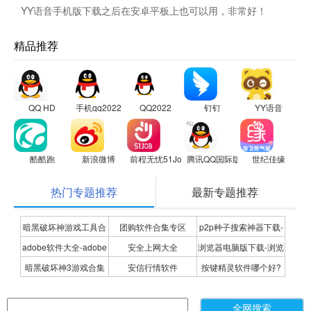
YY语音手机版下载之后在安卓平板上也可以用，非常好！
精品推荐
QQ HD
手机qq2022
QQ2022
钉钉
YY语音
酷酷跑
新浪微博
前程无忧51Job
腾讯QQ国际版
世纪佳缘
热门专题推荐
最新专题推荐
暗黑破坏神游戏工具合
团购软件合集专区
p2p种子搜索神器下载-
adobe软件大全-adobe
安全上网大全
浏览器电脑版下载-浏览
集
P2P种子搜索神器专题
暗黑破坏神3游戏合集
安信行情软件
按键精灵软件哪个好?
全系列软件下载-adobe
器下载合集
按键精灵软件合集
软件下载