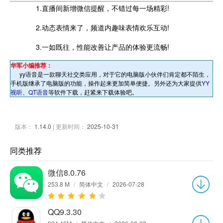
1.直播间新增微信提醒，不错过每一场精彩!
2.动态表情来了，频道内趣味表情欢乐互动!
3.一如既往，性能改善让产品的体验更流畅!
华军小编推荐：
yy语音是一款聊天社交类应用，对于它的电脑版小伙伴们肯定都不陌生，
手机版继承了电脑版的功能，操作起来更加简单便捷。另外还为大家提供
YY
视听
、
QT语音
等软件下载，赶紧来下载体验吧。
版本：
1.14.0
| 更新时间：
2025-10-31
同类推荐
微信8.0.76
253.8 M
/
简体中文
/
2026-07-28
QQ9.3.30