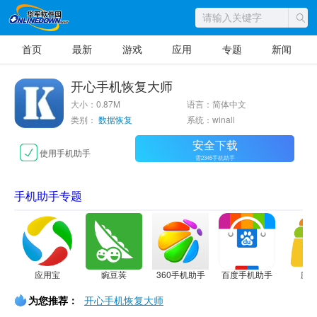
首页
最新
游戏
应用
专题
新闻
开心手机恢复大师
大小：0.87M
语言：简体中文
类别：
数据恢复
系统：winall
安全下载
使用手机助手
需2345手机助手
手机助手专题
应用宝
豌豆荚
360手机助手
百度手机助手
应
为您推荐：
开心手机恢复大师