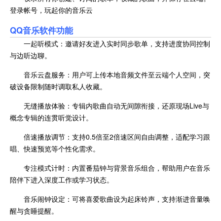
登录帐号，玩起你的音乐云
QQ音乐
软件功能
一起听模式：邀请好友进入实时同步歌单，支持进度协同控制
与边听边聊。
音乐云盘服务：用户可上传本地音频文件至云端个人空间，突
破设备限制随时调取私人收藏。
无缝播放体验：专辑内歌曲自动无间隙衔接，还原现场Live与
概念专辑的连贯听觉设计。
倍速播放调节：支持0.5倍至2倍速区间自由调整，适配学习跟
唱、快速预览等个性化需求。
专注模式计时：内置番茄钟与背景音乐组合，帮助用户在音乐
陪伴下进入深度工作或学习状态。
音乐闹钟设定：可将喜爱歌曲设为起床铃声，支持渐进音量唤
醒与贪睡提醒。