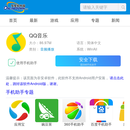
首页
最新
游戏
应用
专题
新闻
QQ音乐
大小：86.97M
语言：简体中文
类别：
音频播放
系统：WinAll
安全下载
使用手机助手
需2345手机助手
温馨提示：该页面为非安卓软件，此软件不支持Android用户安装，
请点击此
处，跳转该软件Android版，谢谢。
手机助手专题
应用宝
豌豆荚
360手机助手
百度手机助手
应