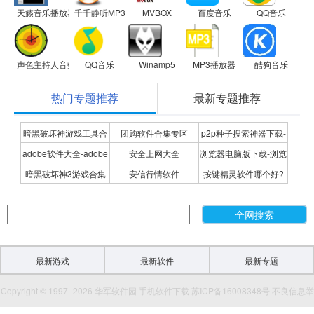
天籁音乐播放器
千千静听MP3播放器
MVBOX
百度音乐
QQ音乐
声色主持人音效软件
QQ音乐
Winamp5
MP3播放器
酷狗音乐
热门专题推荐
最新专题推荐
暗黑破坏神游戏工具合
团购软件合集专区
p2p种子搜索神器下载-
adobe软件大全-adobe
安全上网大全
浏览器电脑版下载-浏览
集
P2P种子搜索神器专题
暗黑破坏神3游戏合集
安信行情软件
按键精灵软件哪个好?
全系列软件下载-adobe
器下载合集
按键精灵软件合集
软件下载
最新游戏
最新软件
最新专题
Copyright © 1997- 2026 华军软件园 手机软件下载 苏ICP备16008348号 不良信息举