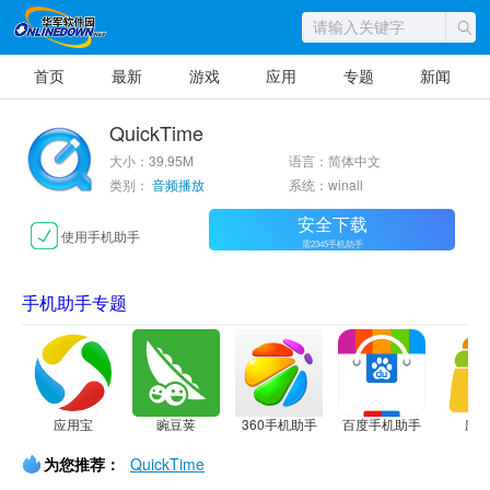
首页
最新
游戏
应用
专题
新闻
QuickTime
大小：39.95M
语言：简体中文
类别：
音频播放
系统：winall
安全下载
使用手机助手
需2345手机助手
手机助手专题
应用宝
豌豆荚
360手机助手
百度手机助手
应
为您推荐：
QuickTime