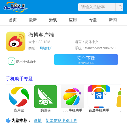
首页
最新
游戏
应用
专题
新闻
微博客户端
大小：33.12M
语言：简体中文
类别：
网站推广
系统：Winxp/vista/win7/2000/2003
安全下载
使用手机助手
需2345手机助手
手机助手专题
应用宝
豌豆荚
360手机助手
百度手机助手
应
为您推荐：
微博
新闻信息浏览工具