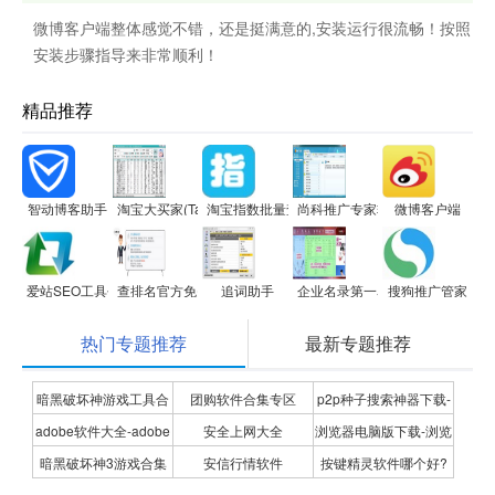
微博客户端整体感觉不错，还是挺满意的,安装运行很流畅！按照
安装步骤指导来非常顺利！
精品推荐
智动博客助手
淘宝大买家(TaoBaoBuyer)
淘宝指数批量查询工具(趋势版)
尚科推广专家软件
微博客户端
爱站SEO工具包
查排名官方免费版
追词助手
企业名录第一名录搜索软件-信息
搜狗推广管家
热门专题推荐
最新专题推荐
暗黑破坏神游戏工具合
团购软件合集专区
p2p种子搜索神器下载-
adobe软件大全-adobe
安全上网大全
浏览器电脑版下载-浏览
集
P2P种子搜索神器专题
暗黑破坏神3游戏合集
安信行情软件
按键精灵软件哪个好?
全系列软件下载-adobe
器下载合集