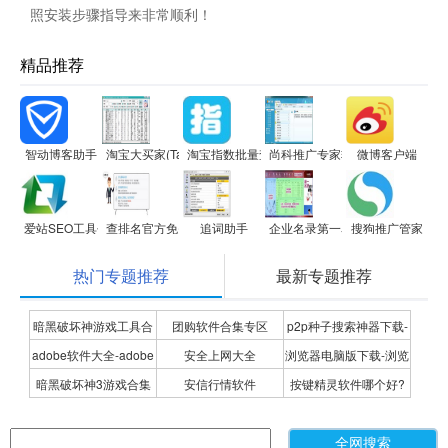
照安装步骤指导来非常顺利！
精品推荐
智动博客助手
淘宝大买家(TaoBaoBuyer)
淘宝指数批量查询工具(趋势版)
尚科推广专家软件
微博客户端
爱站SEO工具包
查排名官方免费版
追词助手
企业名录第一名录搜索软件-信息
搜狗推广管家
热门专题推荐
最新专题推荐
暗黑破坏神游戏工具合
团购软件合集专区
p2p种子搜索神器下载-
adobe软件大全-adobe
安全上网大全
浏览器电脑版下载-浏览
集
P2P种子搜索神器专题
暗黑破坏神3游戏合集
安信行情软件
按键精灵软件哪个好?
全系列软件下载-adobe
器下载合集
按键精灵软件合集
软件下载