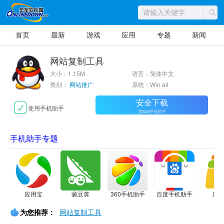
首页
最新
游戏
应用
专题
新闻
网站复制工具
大小：1.15M
语言：简体中文
类别：
网站推广
系统：Win all
安全下载
使用手机助手
需2345手机助手
手机助手专题
应用宝
豌豆荚
360手机助手
百度手机助手
应
为您推荐：
网站复制工具