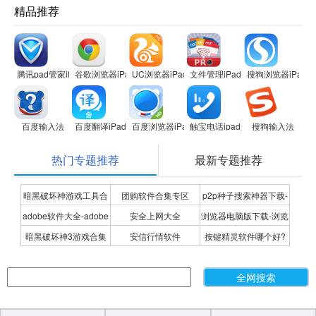
精品推荐
腾讯pad管家iPad版
谷歌浏览器iPad版
UC浏览器iPad版
文件管理iPad版
搜狗浏览器iPad版
百度输入法
百度翻译iPad版
百度浏览器iPad版
触宝电话ipad版
搜狗输入法
热门专题推荐
最新专题推荐
暗黑破坏神游戏工具合
团购软件合集专区
p2p种子搜索神器下载-
adobe软件大全-adobe
安全上网大全
浏览器电脑版下载-浏览
集
P2P种子搜索神器专题
暗黑破坏神3游戏合集
安信行情软件
按键精灵软件哪个好?
全系列软件下载-adobe
器下载合集
按键精灵软件合集
软件下载