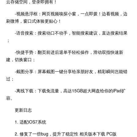
云存储空间，登录即拥有！
-视频悬浮框：网页视频嗅探小窗，一点即拨！边看视频，边
刷微博，窗口式体验更贴心！
-语音搜索：搜索动口不动手，智能搜索建议，直达搜索结果
；
-快捷手势：翻页前进后退单手轻松操作，滑动双指快速新
建，切换窗口；
-截图分享：屏幕截图一键分享给亲朋好友，精彩瞬间岂能错
过；
-离线下载：下载免流量，高达15GB超大网盘给你的iPad扩
容。
更新日志
1. 适配iOS7系统
2. 修复了一些bug，提升了稳定性 相关版本下载 PC版