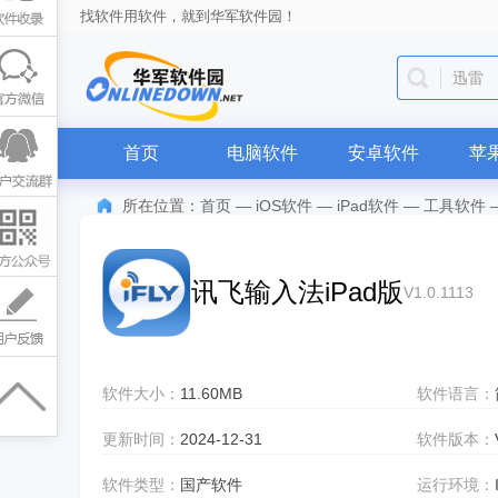
找软件用软件，就到华军软件园！
迅雷
首页
电脑软件
安卓软件
苹
所在位置：
首页
—
iOS软件
—
iPad软件
—
工具软件
讯飞输入法iPad版
V1.0.1113
软件大小：
11.60MB
软件语言：
更新时间：
2024-12-31
软件版本：
软件类型：
国产软件
运行环境：