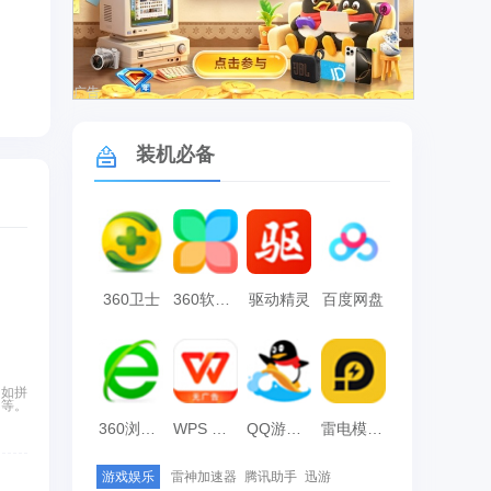
广告
装机必备
360卫士
360软件管家
驱动精灵
百度网盘
（如拼
习等。
360浏览器
WPS Office
QQ游戏大厅
雷电模拟器
游戏娱乐
雷神加速器
腾讯助手
迅游