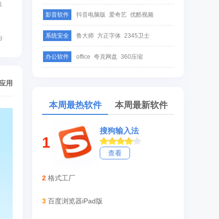
1
影音软件
抖音电脑版
爱奇艺
优酷视频
系统安全
鲁大师
方正字体
2345卫士
9
办公软件
office
夸克网盘
360压缩
/应用
本周最热软件
本周最新软件
搜狗输入法
1
查看
2
格式工厂
3
百度浏览器iPad版