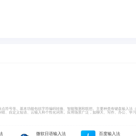
标点符号等。基本功能包括字符编码转换、智能预测和联想。主要种类有键盘输入法
纠错、自定义短语、云输入和个性化词库。应用场景广泛，如聊天、写作、办公、学
法
微软日语输入法
百度输入法