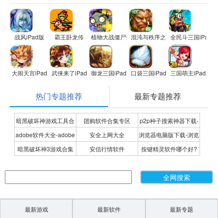
战风iPad版
霸王卧龙传
植物大战僵尸全明星
混沌与秩序之英雄战歌
全民斗三国iPad版
大闹天宫iPad版
武侠来了iPad版
御龙三国iPad版
口袋三国iPad版
三国萌主iPad版
热门专题推荐
最新专题推荐
暗黑破坏神游戏工具合
团购软件合集专区
p2p种子搜索神器下载-
adobe软件大全-adobe
安全上网大全
浏览器电脑版下载-浏览
集
P2P种子搜索神器专题
暗黑破坏神3游戏合集
安信行情软件
按键精灵软件哪个好?
全系列软件下载-adobe
器下载合集
按键精灵软件合集
软件下载
最新游戏
最新软件
最新专题