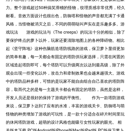
力。整个游戏超过50种搞笑滑稽的怪物，纹理质感非常优秀，经久
耐看。音效方面设计也很出色，防御塔和怪物的声音都充满了卡通
风格，当怪物被消灭之后，不同的萌萌哒叫声实在是乐趣多多。游
戏玩法 游戏的玩法与《The creeps》的玩法十分的相似，除了
要保护终点的萝卜以外，玩家还要清除地图上的各种障碍物。相比
起《坚守阵地》这种伤脑筋造塔防线路的游戏，保卫萝卜显得更加
的简单有趣，每一关都会有固定的塔防供玩家选择，只需在闲置的
区域造起塔防即可，每个塔防可以升级两次以达到最高级，除了外
观会出现一些变化以外，攻击力和牵制效果也会越来越强大。游戏
中的塔防品种多样，可惜的是玩家不能自由组合自己喜欢的塔防阵
容，取而代之的是每一主题关卡都会有固定的塔防，虽然是这样，
开发人员还是很好的保持了游戏的平衡性。 作为一款塔防游戏
来说，保卫萝卜达到了应有的水准，丰富的游戏关卡、防御塔与萌
怪物的种类增加了游戏的可玩性，是一款十分适合在碎片时间里玩
的休闲塔防游戏，超萌的设计风格也能吸引女性玩家的眼光。 相
关版本下载 PC版Android版iPhone版Mac版iPad版 PC版保卫萝卜