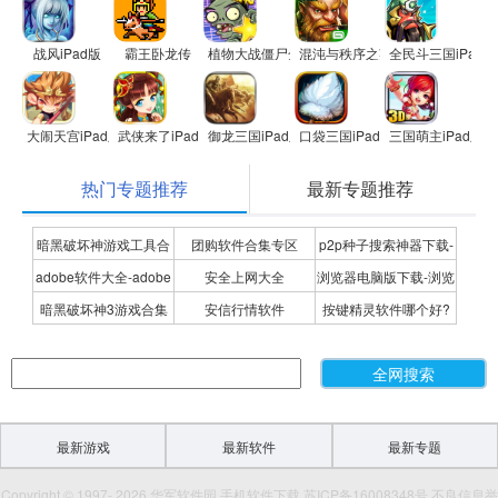
战风iPad版
霸王卧龙传
植物大战僵尸全明星
混沌与秩序之英雄战歌
全民斗三国iPad版
大闹天宫iPad版
武侠来了iPad版
御龙三国iPad版
口袋三国iPad版
三国萌主iPad版
热门专题推荐
最新专题推荐
暗黑破坏神游戏工具合
团购软件合集专区
p2p种子搜索神器下载-
adobe软件大全-adobe
安全上网大全
浏览器电脑版下载-浏览
集
P2P种子搜索神器专题
暗黑破坏神3游戏合集
安信行情软件
按键精灵软件哪个好?
全系列软件下载-adobe
器下载合集
按键精灵软件合集
软件下载
最新游戏
最新软件
最新专题
Copyright © 1997- 2026 华军软件园 手机软件下载 苏ICP备16008348号 不良信息举