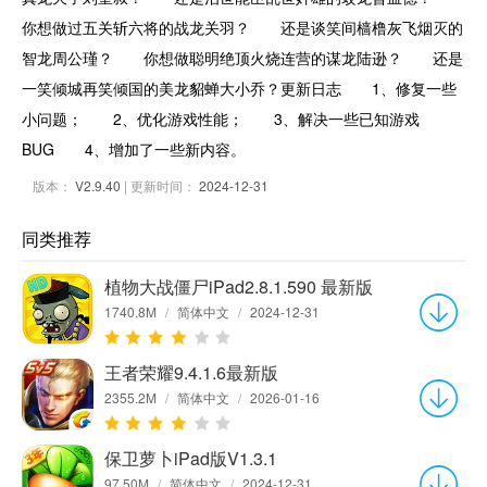
你想做过五关斩六将的战龙关羽？ 还是谈笑间樯橹灰飞烟灭的
智龙周公瑾？ 你想做聪明绝顶火烧连营的谋龙陆逊？ 还是
一笑倾城再笑倾国的美龙貂蝉大小乔？更新日志 1、修复一些
小问题； 2、优化游戏性能； 3、解决一些已知游戏
BUG 4、增加了一些新内容。
版本：
V2.9.40
| 更新时间：
2024-12-31
同类推荐
植物大战僵尸iPad2.8.1.590 最新版
1740.8M
/
简体中文
/
2024-12-31
王者荣耀9.4.1.6最新版
2355.2M
/
简体中文
/
2026-01-16
保卫萝卜iPad版V1.3.1
97.50M
/
简体中文
/
2024-12-31