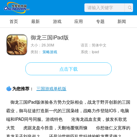
首页
最新
游戏
应用
专题
新闻
御龙三国iPad版
大小：26.30M
语言：简体中文
类别：
策略游戏
系统：Ipad
点击下载
为您推荐：
三国游戏单机版
御龙三国iPad版体验各方势力交际相会，战龙于野开创新的三国
霸业，御马征途打造新一代的三国枭雄，战略力作登陆IOS，电脑
端和IPAD同号同服。游戏特色 沧海龙战血玄黄，披发长歌览
大荒 虎踞龙盘今胜昔，天翻地覆慨而慷 你想做仁义宽厚的
真龙天子刘皇叔？ 还是治世能臣乱世奸雄的蛟龙曹孟德？