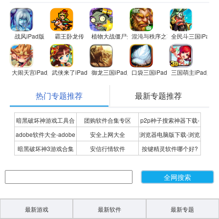
战风iPad版
霸王卧龙传
植物大战僵尸全明星
混沌与秩序之英雄战歌
全民斗三国iPad版
大闹天宫iPad版
武侠来了iPad版
御龙三国iPad版
口袋三国iPad版
三国萌主iPad版
热门专题推荐
最新专题推荐
暗黑破坏神游戏工具合
团购软件合集专区
p2p种子搜索神器下载-
adobe软件大全-adobe
安全上网大全
浏览器电脑版下载-浏览
集
P2P种子搜索神器专题
暗黑破坏神3游戏合集
安信行情软件
按键精灵软件哪个好?
全系列软件下载-adobe
器下载合集
按键精灵软件合集
软件下载
最新游戏
最新软件
最新专题