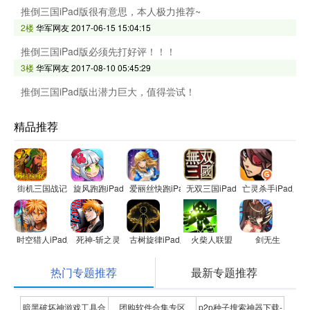
推倒三国iPad版很有意思，本人极力推荐~
2楼
华军网友
2017-06-15 15:04:15
推倒三国iPad版必须先打好评！！！
3楼
华军网友
2017-08-10 05:45:29
推倒三国iPad版出潜力巨大，值得尝试！
精品推荐
街机三国战记
旋风跑跑iPad版
爱丽丝快跑iPad版
无双三国iPad版
亡灵杀手iPad版
时空猎人iPad版
死神-斩之灵
古树旋律iPad版
火柴人联盟
剑无生
热门专题推荐
最新专题推荐
暗黑破坏神游戏工具合
团购软件合集专区
p2p种子搜索神器下载-