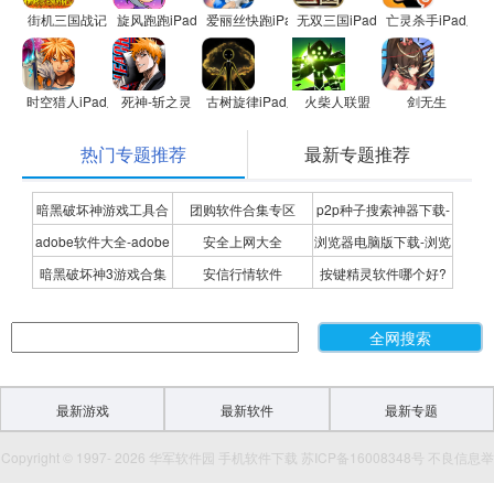
街机三国战记
旋风跑跑iPad版
爱丽丝快跑iPad版
无双三国iPad版
亡灵杀手iPad版
时空猎人iPad版
死神-斩之灵
古树旋律iPad版
火柴人联盟
剑无生
热门专题推荐
最新专题推荐
暗黑破坏神游戏工具合
团购软件合集专区
p2p种子搜索神器下载-
adobe软件大全-adobe
安全上网大全
浏览器电脑版下载-浏览
集
P2P种子搜索神器专题
暗黑破坏神3游戏合集
安信行情软件
按键精灵软件哪个好?
全系列软件下载-adobe
器下载合集
按键精灵软件合集
软件下载
最新游戏
最新软件
最新专题
Copyright © 1997- 2026 华军软件园 手机软件下载 苏ICP备16008348号 不良信息举