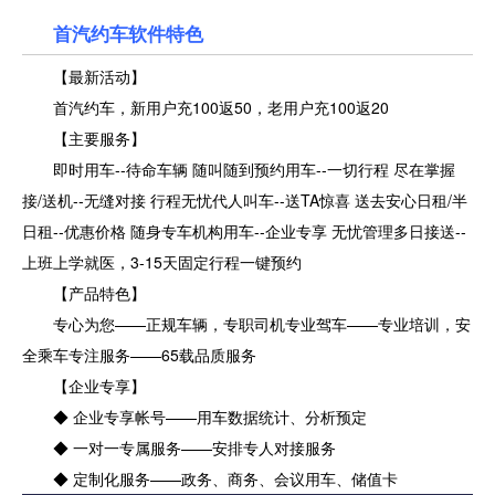
首汽约车
软件特色
【最新活动】
首汽约车，新用户充100返50，老用户充100返20
【主要服务】
即时用车--待命车辆 随叫随到预约用车--一切行程 尽在掌握
接/送机--无缝对接 行程无忧代人叫车--送TA惊喜 送去安心日租/半
日租--优惠价格 随身专车机构用车--企业专享 无忧管理多日接送--
上班上学就医，3-15天固定行程一键预约
【产品特色】
专心为您——正规车辆，专职司机专业驾车——专业培训，安
全乘车专注服务——65载品质服务
【企业专享】
◆ 企业专享帐号——用车数据统计、分析预定
◆ 一对一专属服务——安排专人对接服务
◆ 定制化服务——政务、商务、会议用车、储值卡