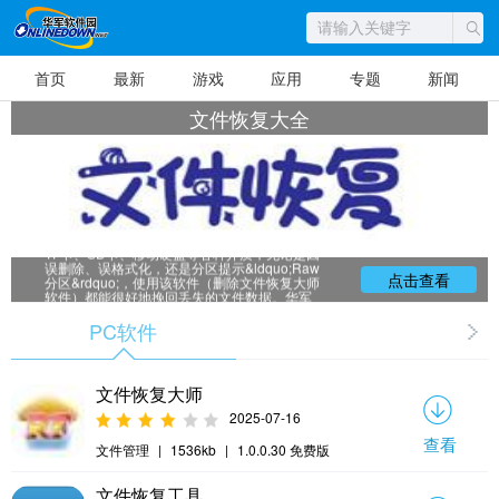
首页
最新
游戏
应用
专题
新闻
文件恢复大全
文件恢复大全，可以有效地恢复各种介
质、各种情况下丢失的文件，包括硬盘、U盘、
TF卡、SD卡、移动硬盘等各种介质，无论是因
误删除、误格式化，还是分区提示&ldquo;Raw
点击查看
分区&rdquo;，使用该软件（删除文件恢复大师
软件）都能很好地挽回丢失的文件数据。华军
小编给大家整理推荐了各类免费的文件恢复大
全软件，赶快来下载吧！
PC软件
文件恢复大师
2025-07-16
查看
文件管理
|
1536kb
|
1.0.0.30 免费版
文件恢复工具