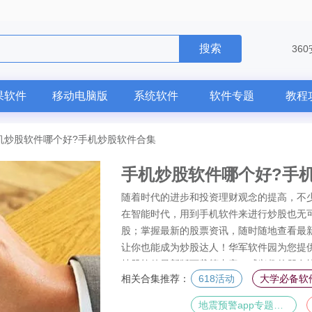
搜索
36
果软件
移动电脑版
系统软件
软件专题
教程
机炒股软件哪个好?手机炒股软件合集
手机炒股软件哪个好?手
随着时代的进步和投资理财观念的提高，不
在智能时代，用到手机软件来进行炒股也无
股；掌握最新的股票资讯，随时随地查看最
让你也能成为炒股达人！华军软件园为您提
炒股软件最新版下载等内容，感兴趣的朋友
相关合集推荐：
618活动
大学必备软
地震预警app专题合集