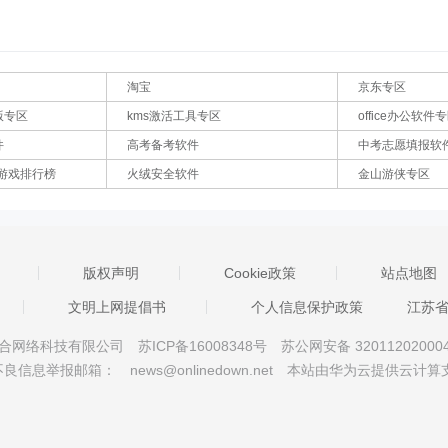
淘宝
京东专区
版专区
kms激活工具专区
office办公软件
件
高考备考软件
中考志愿填报软
游戏排行榜
火绒安全软件
金山游侠专区
版权声明
Cookie政策
站点地图
文明上网提倡书
个人信息保护政策
江苏
京星智万合网络科技有限公司
苏ICP备16008348号
苏公网安备 32011202000
不良信息举报邮箱：
news@onlinedown.net
本站由华为云提供云计算