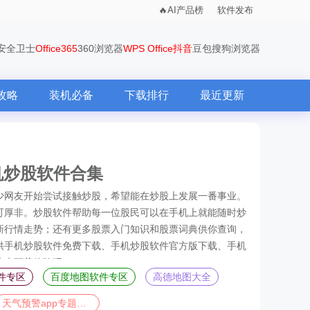
AI产品榜
软件发布
0安全卫士
Office365
360浏览器
WPS Office
抖音
豆包
搜狗浏览器
攻略
装机必备
下载排行
最近更新
机炒股软件合集
少网友开始尝试接触炒股，希望能在炒股上发展一番事业。
可厚非。炒股软件帮助每一位股民可以在手机上就能随时炒
新行情走势；还有更多股票入门知识和股票词典供你查询，
供手机炒股软件免费下载、手机炒股软件官方版下载、手机
快来下载体验吧！
件专区
百度地图软件专区
高德地图大全
天气预警app专题合集