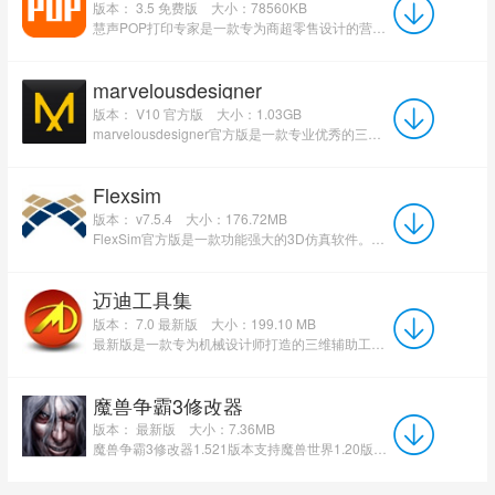
版本： 3.5 免费版
大小：78560KB
慧声POP打印专家是一款专为商超零售设计的营销物料制作工具。软件集成近千种海报模板与近万种商品高清图...
marvelousdesigner
版本： V10 官方版
大小：1.03GB
marvelousdesigner官方版是一款专业优秀的三维服装设计工具。marvelousdesigner10中文版软件为服装设计者...
Flexsim
版本： v7.5.4
大小：176.72MB
FlexSim官方版是一款功能强大的3D仿真软件。FlexSim 2021中文版提供了专业的三维虚拟现实环境，能够帮助用...
迈迪工具集
版本： 7.0 最新版
大小：199.10 MB
最新版是一款专为机械设计师打造的三维辅助工具合集。迈迪工具集官方版支持国标件库、夹具标准件库、齿轮...
魔兽争霸3修改器
版本： 最新版
大小：7.36MB
魔兽争霸3修改器1.521版本支持魔兽世界1.20版本以上的版本，功能强大，能够帮助新手玩家快速上手。魔兽争霸3...