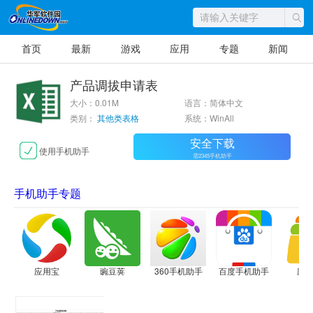
首页
最新
游戏
应用
专题
新闻
产品调拔申请表
大小：0.01M
语言：简体中文
类别：
其他类表格
系统：WinAll
安全下载
使用手机助手
需2345手机助手
手机助手专题
应用宝
豌豆荚
360手机助手
百度手机助手
应