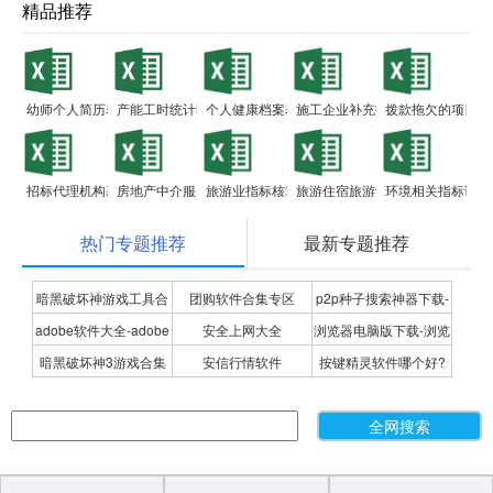
精品推荐
幼师个人简历表
产能工时统计明细表
个人健康档案表
施工企业补充指标表
拨款拖欠的项目工
招标代理机构基本情况表
房地产中介服务统计基层表
旅游业指标核算表
旅游住宿旅游设施接待情况表
环境相关指标调查
热门专题推荐
最新专题推荐
暗黑破坏神游戏工具合
团购软件合集专区
p2p种子搜索神器下载-
adobe软件大全-adobe
安全上网大全
浏览器电脑版下载-浏览
集
P2P种子搜索神器专题
暗黑破坏神3游戏合集
安信行情软件
按键精灵软件哪个好?
全系列软件下载-adobe
器下载合集
按键精灵软件合集
软件下载