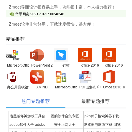
Zmeet界面设计很容易上手，功能很丰富，本人极力推荐！
3楼
华军网友
2021-10-17 00:46:46
Zmeet软件非常好用，下载速度很快，很方便！
精品推荐
Microsoft Office 2007兼容包
PowerPoint 2007
钉钉
office 2016
office 2016
办公用品收银管理软件
XMIND
Microsoft Office Visio Professional
PDF虚拟打印机
Office 2010 Toolki
热门专题推荐
最新专题推荐
暗黑破坏神游戏工具合
团购软件合集专区
p2p种子搜索神器下载-
adobe软件大全-adobe
安全上网大全
浏览器电脑版下载-浏览
集
P2P种子搜索神器专题