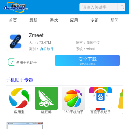
首页
最新
游戏
应用
专题
新闻
Zmeet
大小：73.47M
语言：简体中文
类别：
办公软件
系统：winall
安全下载
使用手机助手
需2345手机助手
手机助手专题
应用宝
豌豆荚
360手机助手
百度手机助手
应