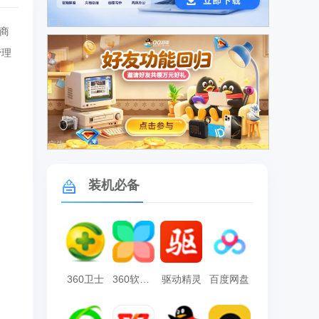
广告
商
管理
广告
装机必备
360卫士
360软件管家
驱动精灵
百度网盘