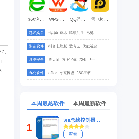
360浏览器
WPS Office
QQ游戏大厅
雷电模拟器
游戏娱乐
雷神加速器
腾讯助手
迅游
影音软件
抖音电脑版
爱奇艺
优酷视频
.2,
系统安全
鲁大师
方正字体
2345卫士
虹
X-
办公软件
office
夸克网盘
360压缩
本周最热软件
本周最新软件
sm总线控制器驱动(Intel Software Installation Utility)
1
查看