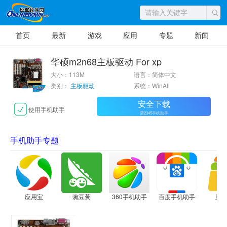
首页
最新
游戏
应用
专题
新闻
华硕m2n68主板驱动 For xp
大小：113M
语言：简体中文
类别：
主板驱动
系统：WinAll
安全下载
使用手机助手
需2345手机助手
手机助手专题
应用宝
豌豆荚
360手机助手
百度手机助手
应