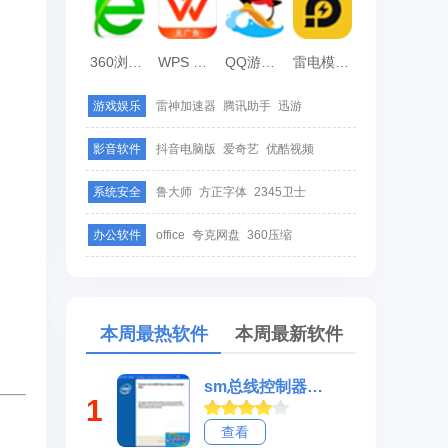
360浏览器
WPS Office
QQ游戏大厅
雷电模拟器
游戏娱乐
雷神加速器
腾讯助手
迅游
影音软件
抖音电脑版
爱奇艺
优酷视频
系统安全
鲁大师
方正字体
2345卫士
办公软件
office
夸克网盘
360压缩
本周最热软件
本周最新软件
sm总线控制器驱动(Intel Software Installation Utility)
1
查看