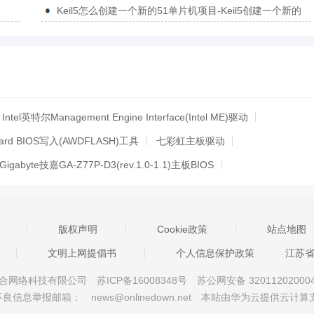
的方法
Keil5怎么创建一个新的51单片机项目-Keil5创建一个新的
51单片机项目的方法
Intel英特尔Management Engine Interface(Intel ME)驱动
ard BIOS写入(AWDFLASH)工具
七彩虹主板驱动
Gigabyte技嘉GA-Z77P-D3(rev.1.0-1.1)主板BIOS
ASUS华硕WinFlash笔记本BIOS更新程序
.1控制器驱动
usb3.0驱动
usb3.0驱动
版权声明
Cookie政策
站点地图
驱动程序
苹果笔记本Windows系统Power Plan Assistant
文明上网提倡书
个人信息保护政策
江苏
PU-Z
sm总线控制器驱动(Intel Software Installation Utility)
京星智万合网络科技有限公司
苏ICP备16008348号
苏公网安备 32011202000
ista usb 2.0驱动
ClockGen超频工具
盈通945GC主板驱动 For xp
不良信息举报邮箱：
news@onlinedown.net
本站由华为云提供云计算
or xp/win7
技嘉945g主板驱动 For xp/vista/win7