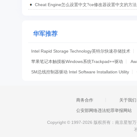
Cheat Engine怎么设置中文?ce修改器设置中文的方法
华军推荐
Intel Rapid Storage Technology英特尔快速存储技术
苹果笔记本触摸板Windows系统Trackpad++驱动
Aw
SM总线控制器驱动 Intel Software Installation Utility
ThinkVantage客户端安全软件(Client Security Solution)
联想主板QFlash BIOS更新工具
Intel英特尔USB 3
商务合作
关于我们
asusupdate(华硕主板bios升级工具)
华硕b150主板
公安部网络违法犯罪举报网站
Intel英特尔RST快速存储技术驱动
TechPowerUP G
Copyright © 1997-2026 版权所有：南
Intel Chipset Device Software(英特尔芯片组驱动)
v
映泰p43d3主板驱动 For xp/win7
映泰g41d3主板驱动 F