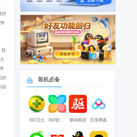
广告
线控
友快
）技
强大
广告
用
后的
装机必备
识别
360卫士
360软件管家
驱动精灵
百度网盘