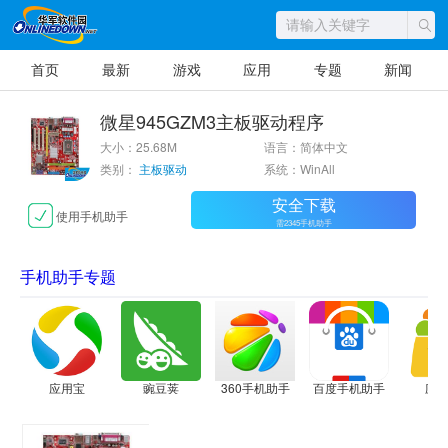
首页
最新
游戏
应用
专题
新闻
微星945GZM3主板驱动程序
大小：25.68M
语言：简体中文
类别：
主板驱动
系统：WinAll
安全下载
使用手机助手
需2345手机助手
手机助手专题
应用宝
豌豆荚
360手机助手
百度手机助手
应