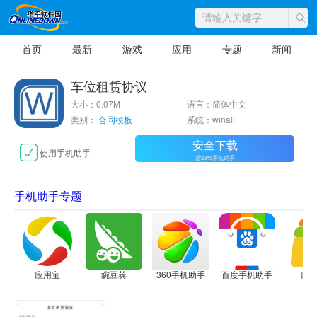
首页
最新
游戏
应用
专题
新闻
车位租赁协议
大小：0.07M
语言：简体中文
类别：
合同模板
系统：winall
安全下载
使用手机助手
需2345手机助手
手机助手专题
应用宝
豌豆荚
360手机助手
百度手机助手
应