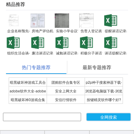
精品推荐
企业名称预先核准审核表
房地产评估机构登记备案表
实验小学会议记录时间表
负责人登记表(内资企业登记)
提醒谈话记录表
组织生活会谈心谈话记录表
廉洁谈话记录表
诫勉谈话记录表
积极分子谈话记录表
谈话提醒记录表范
热门专题推荐
最新专题推荐
暗黑破坏神游戏工具合
团购软件合集专区
p2p种子搜索神器下载-
adobe软件大全-adobe
安全上网大全
浏览器电脑版下载-浏览
集
P2P种子搜索神器专题
暗黑破坏神3游戏合集
安信行情软件
按键精灵软件哪个好?
全系列软件下载-adobe
器下载合集
按键精灵软件合集
软件下载