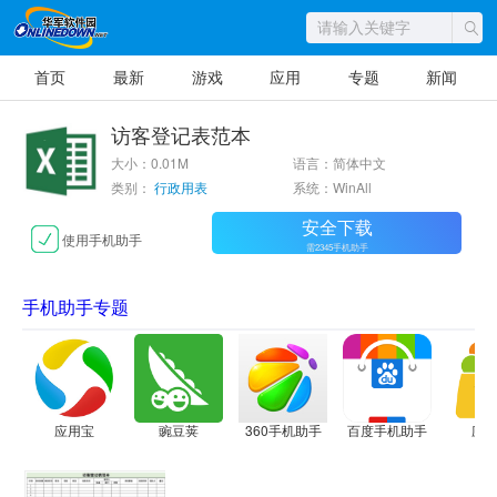
首页
最新
游戏
应用
专题
新闻
访客登记表范本
大小：0.01M
语言：简体中文
类别：
行政用表
系统：WinAll
安全下载
使用手机助手
需2345手机助手
手机助手专题
应用宝
豌豆荚
360手机助手
百度手机助手
应